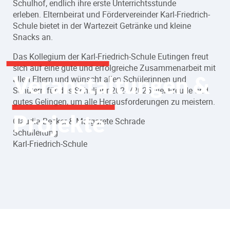
Schulhof, endlich ihre erste Unterrichtsstunde
erleben. Elternbeirat und Fördervereinder Karl-Friedrich-
Schule bietet in der Wartezeit Getränke und kleine
Snacks an.
Das Kollegium der Karl-Friedrich-Schule Eutingen freut
sich auf eine gute und erfolgreiche Zusammenarbeit mit
Veranstaltungen &
allen Eltern und wünscht allen Schülerinnen und
Schülern für das Schuljahr 2024/2025 viel Freude und
gutes Gelingen, um alle Herausforderungen zu meistern.
Projekte
Claudia Becker & Margarete Schrade
Schulleitung
Karl-Friedrich-Schule