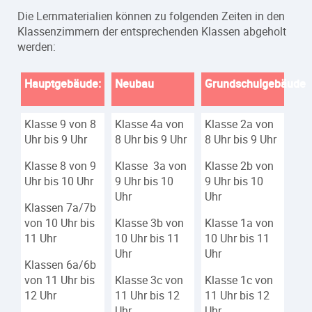
Die Lernmaterialien können zu folgenden Zeiten in den
Klassenzimmern der entsprechenden Klassen abgeholt
werden:
Hauptgebäude:
Neubau
Grundschulgebäude
Klasse 9 von 8
Klasse 4a von
Klasse 2a von
Uhr bis 9 Uhr
8 Uhr bis 9 Uhr
8 Uhr bis 9 Uhr
Klasse 8 von 9
Klasse 3a von
Klasse 2b von
Uhr bis 10 Uhr
9 Uhr bis 10
9 Uhr bis 10
Uhr
Uhr
Klassen 7a/7b
von 10 Uhr bis
Klasse 3b von
Klasse 1a von
11 Uhr
10 Uhr bis 11
10 Uhr bis 11
Uhr
Uhr
Klassen 6a/6b
von 11 Uhr bis
Klasse 3c von
Klasse 1c von
12 Uhr
11 Uhr bis 12
11 Uhr bis 12
Uhr
Uhr